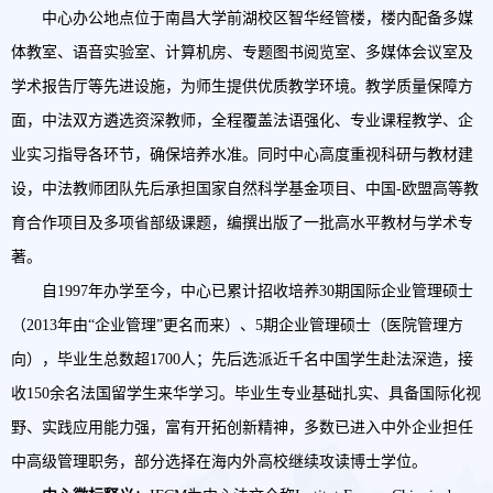
中心办公地点位于南昌大学前湖校区智华经管楼，楼内配备多媒
体教室、语音实验室、计算机房、专题图书阅览室、多媒体会议室及
学术报告厅等先进设施，为师生提供优质教学环境。教学质量保障方
面，中法双方遴选资深教师，全程覆盖法语强化、专业课程教学、企
业实习指导各环节，确保培养水准。同时中心高度重视科研与教材建
设，中法教师团队先后承担国家自然科学基金项目、中国
-欧盟高等教
育合作项目及多项省部级课题，编撰出版了一批高水平教材与学术专
著。
自
1997年办学至今，中心已累计招收培养30期国际企业管理硕士
（2013年由“企业管理”更名而来）、5期企业管理硕士（医院管理方
向），毕业生总数超1700人；先后选派近千名中国学生赴法深造，接
收150余名法国留学生来华学习。毕业生专业基础扎实、具备国际化视
野、实践应用能力强，富有开拓创新精神，多数已进入中外企业担任
中高级管理职务，部分选择在海内外高校继续攻读博士学位。