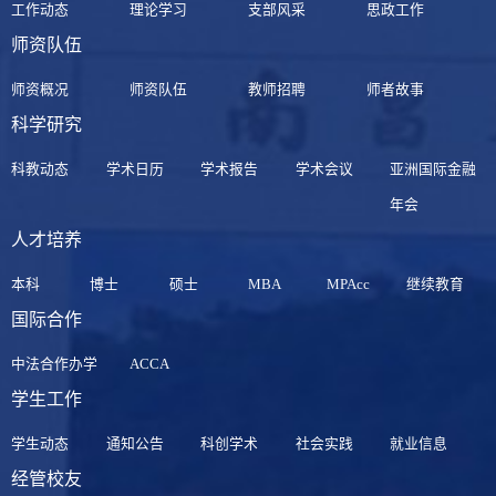
工作动态
理论学习
支部风采
思政工作
师资队伍
师资概况
师资队伍
教师招聘
师者故事
科学研究
科教动态
学术日历
学术报告
学术会议
亚洲国际金融
年会
人才培养
本科
博士
硕士
MBA
MPAcc
继续教育
国际合作
中法合作办学
ACCA
学生工作
学生动态
通知公告
科创学术
社会实践
就业信息
经管校友