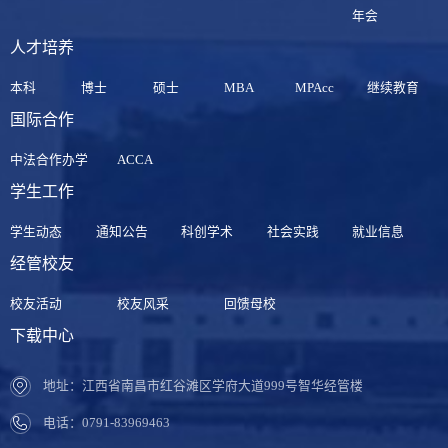
年会
人才培养
本科
博士
硕士
MBA
MPAcc
继续教育
国际合作
中法合作办学
ACCA
学生工作
学生动态
通知公告
科创学术
社会实践
就业信息
经管校友
校友活动
校友风采
回馈母校
下载中心
地址：江西省南昌市红谷滩区学府大道999号智华经管楼
电话：0791-83969463