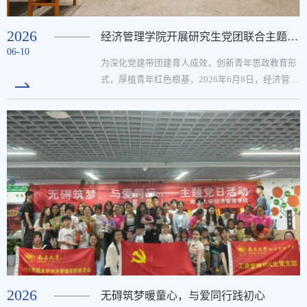
2026
经济管理学院开展研究生党团联合主题教育活动
06-10
为深化党建带团建育人成效，创新青年思政教育形
式，厚植青年红色根基，2026年6月8日，经济管理
学院统计与数据科学系研究生党支部与研究生2025
级第四团支部于图书馆二楼开展“指尖铸信仰 青春
拼韶华”红色主题活动。本次活动立足党团融合建
设要求，将红色文化教育与创意手工美育深度结
合，以沉浸式实践替代传统理论宣讲，是支部创新
思政育人的有益探索。活动前期，支部明确活动主
旨与流程，依托拼豆创作寓教于乐，以点点拼豆喻
百年征程，...
2026
无碍筑梦暖童心，与爱同行践初心