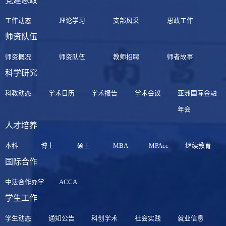
党建思政
工作动态
理论学习
支部风采
思政工作
师资队伍
师资概况
师资队伍
教师招聘
师者故事
科学研究
科教动态
学术日历
学术报告
学术会议
亚洲国际金融
年会
人才培养
本科
博士
硕士
MBA
MPAcc
继续教育
国际合作
中法合作办学
ACCA
学生工作
学生动态
通知公告
科创学术
社会实践
就业信息