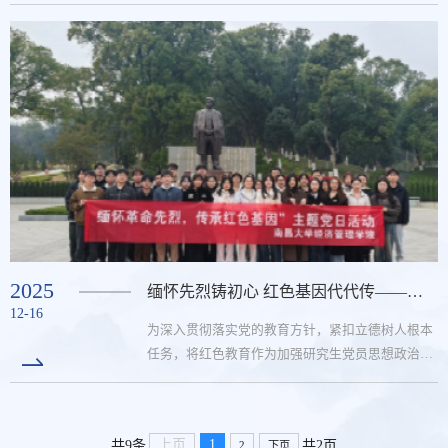
济学研究生党团共建活动走进小平小道陈列馆，在
重温改革初心、感悟奋斗历程中凝聚奋进动能，以
青春之姿主动对接国家发展战略，为以中国式现代
化全面推进强国建设、民族复兴伟业注入青春力
量。始入小平小道陈列馆，在陈列馆讲解员的引领
下，缓步走进那段特殊的历史岁月。透过珍贵的历
史图片、朴素的实物陈列、生动的场景复原，同学
们深入了解了邓小平同志在江西工作和生活的点滴
细节。...
2025
缅怀先烈铸初心 红色基因代代传——南昌大学经管学院研究生党支部开展主题党日
12-16
为深入贯彻落实党的教育方针，紧扣立德树人根本
任务，将红色教育作为加强研究生党员思想政治建
设的重要载体，2025年12月12日，南昌大学经济管
理学院研究生党支部赴南昌市方志敏烈士纪念园，
开展“缅怀革命先烈，传承红色基因”主题党日，引
上页
1
共9条
共2页
2
下页