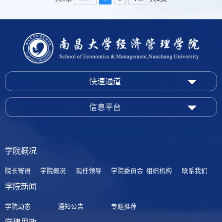
导研究生党员从革命先烈精神中汲取奋进力量，在
沉浸式学习中接受党性淬炼与思想洗礼。方志敏烈
士塑像前，松柏苍翠、气氛肃穆。全体党员整齐肃
立，面向鲜红党旗举起右拳，重温入党誓词。铿锵
有力的誓言穿越时空、...
快速通道
信息平台
学院概况
院长寄语
学院概况
现任领导
学院委员会
组织机构
联系我们
学院新闻
学院动态
通知公告
专题推荐