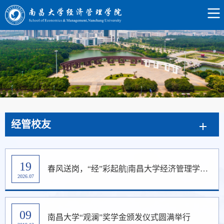
经管校友
19
春风送岗，“经”彩起航|南昌大学经济管理学院2026届春季双选会顺利召开
2026.07
09
南昌大学“观澜”奖学金颁发仪式圆满举行