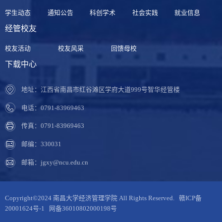
学生动态
通知公告
科创学术
社会实践
就业信息
经管校友
校友活动
校友风采
回馈母校
下载中心
地址：江西省南昌市红谷滩区学府大道999号智华经管楼
电话：0791-83969463
传真：0791-83969463
邮编：330031
邮箱：jgxy@ncu.edu.cn
Copyright©2024 南昌大学经济管理学院 All Rights Reserved.
赣ICP备
20001624号-1
网备36010802000198号