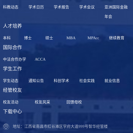
科教动态
学术日历
学术报告
学术会议
亚洲国际金融
年会
人才培养
本科
博士
硕士
MBA
MPAcc
继续教育
国际合作
中法合作办学
ACCA
学生工作
学生动态
通知公告
科创学术
社会实践
就业信息
经管校友
校友活动
校友风采
回馈母校
下载中心
地址：江西省南昌市红谷滩区学府大道999号智华经管楼