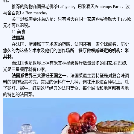
右。
推荐的购物商圈是老佛爷Lafayette，巴黎春天Printemps Paris，波
马舍百货Le Bon marche。
关于退税需要注意的是：只有当天在同一家店购买金额大于175欧
元才可以退税。
11.美食
法国菜
在法国，厨师属于艺术家的范畴，法国还有一家全球闻名、历史
悠久的为这些艺术家及他们的创作场所—餐厅做
权威鉴定的机构：米
其林
。
而法国也是世界上拥有米其林星级餐厅数量最多的国家,在巴黎,
光是三星餐厅就有10家。
法国系世界三大烹饪王国之一
，法国菜最主要特征是对复合味调
料的制作极其考究，常见的调料有十几种，调味汁多达百种以上。除
了鹅肝、蜗牛、蛙腿这些经典的法国美食，每个城市和地区都有当地
的特色的法国菜。