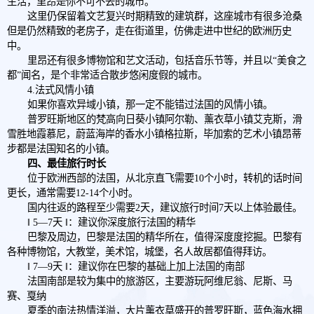
生活，里昂是你不可不去的城市。
这里仍保留着文艺复兴时期精致的建筑群，这座城市有很多沧桑
但是仍然精致的老房子，走在街道里，仿佛走进中世纪的欧洲历史
中。
里昂还有很多博物馆和艺文活动，包括音乐节等，并且以“美食之
都”闻名，是个非常适合散步悠闲度假的城市。
4.法式风情小镇
如果你喜欢异域小镇，那一定不能错过法国的风情小镇。
普罗旺斯地区的梵高向日葵小镇阿尔勒、薰衣草小镇艾克斯，滑
雪胜地霞慕尼，蔚蓝海岸的香水小镇格拉斯，毕加索的艺术小镇昂蒂
步都是法国知名的小镇。
四、最佳旅行时长
位于欧洲西部的法国，从北京直飞需要10个小时，转机的话时间
更长，通常需要12-14个小时。
国内往返的路程至少需要2天，建议旅行时间7天以上体验最佳。
‖ 5—7天 ‖：建议你深度旅行法国的精华
巴黎及周边，巴黎是法国的精华所在，值得深度度挖掘。巴黎有
各种博物馆，大教堂，美术馆，城堡，名人故居都值得拜访。
‖ 7—9天 ‖：建议你在巴黎的基础上加上法国的南部
法国南部是较为集中的旅游区，主要游玩阿维尼翁、尼斯、马
赛、戛纳
夏季的南法热情洋溢，大片薰衣草盛开的普罗旺斯，蓝色海水拥