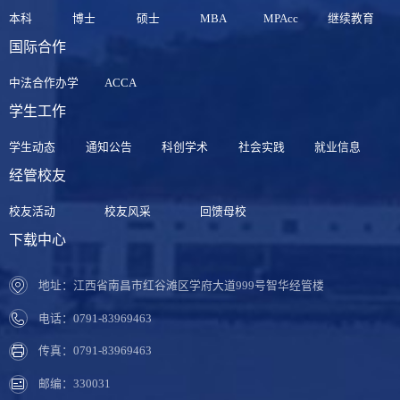
本科
博士
硕士
MBA
MPAcc
继续教育
国际合作
中法合作办学
ACCA
学生工作
学生动态
通知公告
科创学术
社会实践
就业信息
经管校友
校友活动
校友风采
回馈母校
下载中心
地址：江西省南昌市红谷滩区学府大道999号智华经管楼
电话：0791-83969463
传真：0791-83969463
邮编：330031