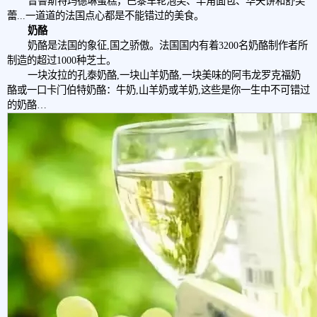
普鲁斯特玛德琳蛋糕，巴黎车轮泡芙、羊角面包、华夫饼和舒芙
蕾...一道道的法国点心都是不能错过的美食。
奶酪
奶酪是法国的象征,国之骄傲。法国国内有着3200名奶酪制作者所
制造的超过1000种芝士。
一块汝拉的孔泰奶酪,一块山羊奶酪,一块美味的阿韦龙罗克福奶
酪或一口卡门伯特奶酪：牛奶,山羊奶或羊奶,这些是你一生中不可错过
的奶酪…