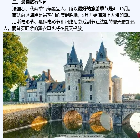
二、最佳旅行时间
法国春、秋两季气候最宜人，所以
最好的旅游季节是4—10月
。
南法蔚蓝海岸是最热门的度假胜地，5月开始海滩上人海如潮。
尼斯电影节、戛纳电影节和阿维尼翁戏剧节让法国的夏天更加迷
人，而普罗旺斯的薰衣草也将在夏天盛放。