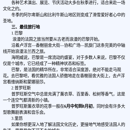
各种艺术演出、展览、节庆活动大多在秋季进行，适合来赴一场
文化之约。
冬季的阿尔卑斯山和比利牛斯山地区则变成了滑雪爱好者心中的
圣地。
三、最佳旅行地
1.巴黎
‍‍‍ 浪漫的法国之旅当然要从古老而浪漫的巴黎开始。
沿着卢浮宫—香榭丽舍大街—协和广场—凯旋门这条完美的中轴
线开始浪漫法兰西之旅。
海明威说，巴黎是一席流动的盛宴，对于多数人来说，巴黎不仅
仅是个城市，它已经成了一种精神状态和标签。
巴黎，是法国的精华所在，非常适合深度游，绝对不能走马观
花。去巴黎吧，看优雅的法国人骄傲地走在香榭丽舍大街上，去卢浮
宫看维纳斯和蒙娜丽莎。
2.普罗旺斯
普罗旺斯空气中总是充满了薰衣草、百里香、松树等香气，这是
一个连空气都清新的小镇。
普罗旺斯薰衣草的花季一般在
6月中旬到8月初
，同时会有许多大
型歌舞剧表演和音乐会。
3.里昂
如果你想更深入地了解法国文化历史，更接地气地感受法国人的