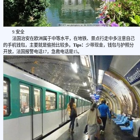
9.安全
法国治安在欧洲属于中等水平，在地铁、景点行走中多注意自己
的手机钱包，主要就是偷抢比较多。
Tips：
少带现金，钱包与护照分
开放，法国报警电话17，急救电话是15。