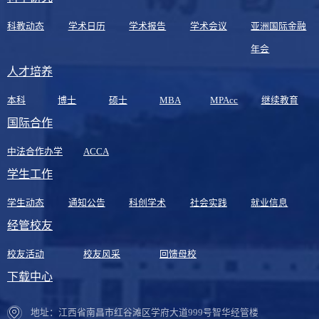
科教动态
学术日历
学术报告
学术会议
亚洲国际金融
年会
人才培养
本科
博士
硕士
MBA
MPAcc
继续教育
国际合作
中法合作办学
ACCA
学生工作
学生动态
通知公告
科创学术
社会实践
就业信息
经管校友
校友活动
校友风采
回馈母校
下载中心
地址：江西省南昌市红谷滩区学府大道999号智华经管楼