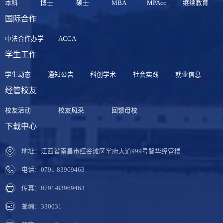
本科
博士
硕士
MBA
MPAcc
继续教育
国际合作
中法合作办学
ACCA
学生工作
学生动态
通知公告
科创学术
社会实践
就业信息
经管校友
校友活动
校友风采
回馈母校
下载中心
地址：江西省南昌市红谷滩区学府大道999号智华经管楼
电话：0791-83969463
传真：0791-83969463
邮编：330031