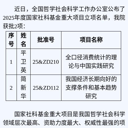
近日
，
全国哲学社会科学工作办公室
公布了
2025
年度国家
社科基金重大项目立项名单，我院
获批2项：
序
姓
批准号
项目名称
号
名
平
全口径消费统计的理
1
卫
25&ZD210
论与中国实践研究
英
简
我国经济长期向好的
2
新
25&ZD112
支撑条件和基本趋势
华
研究
国家社科基金重大项目是我国哲学社会科学
领域层次最高、资助力度最大、权威性最强的项