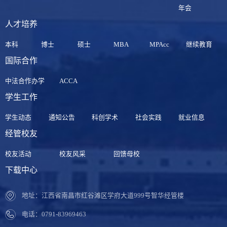
年会
人才培养
本科
博士
硕士
MBA
MPAcc
继续教育
国际合作
中法合作办学
ACCA
学生工作
学生动态
通知公告
科创学术
社会实践
就业信息
经管校友
校友活动
校友风采
回馈母校
下载中心
地址：江西省南昌市红谷滩区学府大道999号智华经管楼
电话：0791-83969463