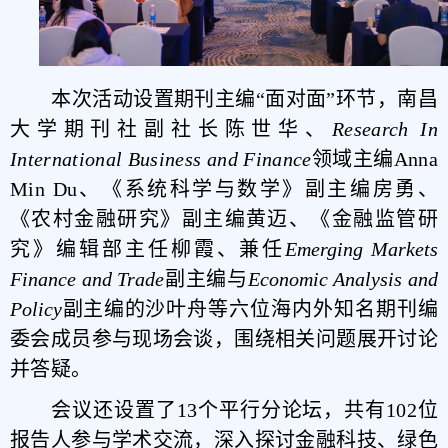
本次活动设置期刊主编“面对面”环节，南昌
大学期刊社
副社长陈世华、
Research In
International Business and Finance
领域主编Anna
Min Du、《系统科学与数学》副主编房勇、
《农村金融研究》副主编黄迈、《金融监管研
究》编辑部主任柳霞、兼任
Emerging Markets
Finance and Trade
副主编与
Economic Analysis and
Policy
副主编的
沙叶舟
等六位海内外知名期刊编
委会成员参与现场会谈，围绕相关问题展开讨论
并答疑。
会议还设置了13个平行分论坛，共有102位
报告人参与学术交流，深入探讨金融科技、绿色