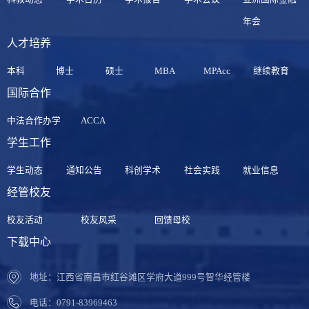
年会
人才培养
本科
博士
硕士
MBA
MPAcc
继续教育
国际合作
中法合作办学
ACCA
学生工作
学生动态
通知公告
科创学术
社会实践
就业信息
经管校友
校友活动
校友风采
回馈母校
下载中心
地址：江西省南昌市红谷滩区学府大道999号智华经管楼
电话：0791-83969463