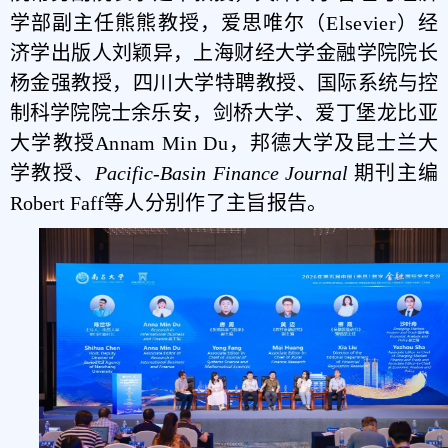
学部副主任熊熊教授，爱思唯尔（Elsevier）经
济学出版人刘颖异，上海财经大学金融学院院长
杨金强教授，四川大学特聘教授、
国际系统与控
制科学院院士
余乐安，剑桥大学、爱丁堡龙比亚
大学教授Annam Min Du，
邦德大学及昆士兰大
学教授
、
Pacific-Basin Finance Journal
期刊主编
Robert Faff
等人
分别
作了
主旨报告。