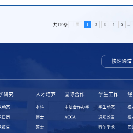
...
上页
1
共170条
2
3
4
5
快速通道
学研究
人才培养
国际合作
学生工作
经
教动态
本科
中法合作办学
学生动态
校
术日历
博士
ACCA
通知公告
校
术报告
硕士
科创学术
回