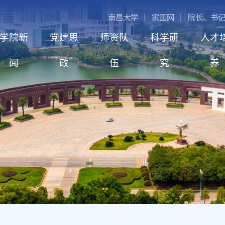
南昌大学
家园网
院长、书
学院新
党建思
师资队
科学研
人才
闻
政
伍
究
养