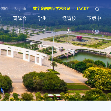
记信箱
English
数字金融国际学术会议
IACDF
培
国际合
学生工
经管校
下载中
作
作
友
心