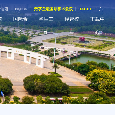
记信箱
English
数字金融国际学术会议
IACDF
培
国际合
学生工
经管校
下载中
作
作
友
心