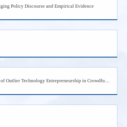
ng Policy Discourse and Empirical Evidence
学术海报：Critical Configurations: Unraveling the Emergence of Outlier Technology Entrepreneurship in Crowdfunding