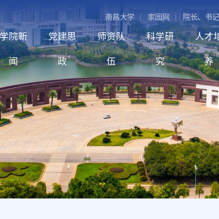
南昌大学
家园网
院长、书
学院新
党建思
师资队
科学研
人才
闻
政
伍
究
养