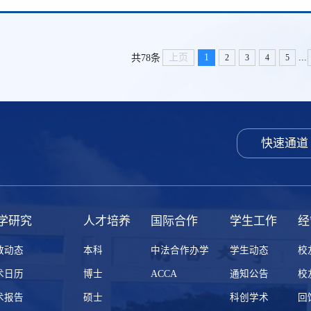
...
上页
1
共78条
2
3
4
5
快速通道
学研究
人才培养
国际合作
学生工作
经
教动态
本科
中法合作办学
学生动态
校
术日历
博士
ACCA
通知公告
校
术报告
硕士
科创学术
回