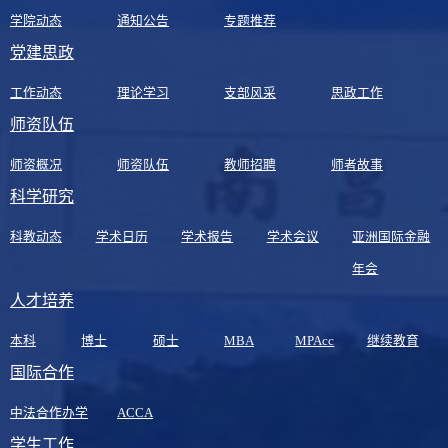
学院动态
通知公告
专题推荐
党建思政
工作动态
理论学习
支部风采
思政工作
师资队伍
师资概况
师资队伍
教师招聘
师者故事
科学研究
科教动态
学术日历
学术报告
学术会议
亚洲国际金融
年会
人才培养
本科
博士
硕士
MBA
MPAcc
继续教育
国际合作
中法合作办学
ACCA
学生工作