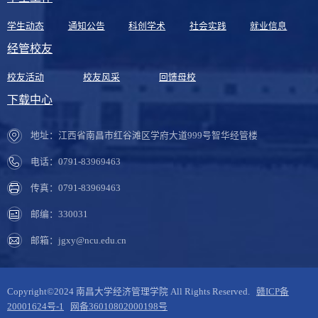
学生动态
通知公告
科创学术
社会实践
就业信息
经管校友
校友活动
校友风采
回馈母校
下载中心
地址：江西省南昌市红谷滩区学府大道999号智华经管楼
电话：0791-83969463
传真：0791-83969463
邮编：330031
邮箱：jgxy@ncu.edu.cn
Copyright©2024 南昌大学经济管理学院 All Rights Reserved.
赣ICP备
20001624号-1
网备36010802000198号