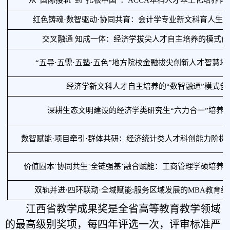
红色铸魂
·数智驱动·协同共育：会计学专业新文科育人生
交叉融通
知成一体：经济学拔尖人才自主培养的模式创
“五导·五需·五塾·五色”地方院校金融拔尖创新人才智慧
经济学新文科人才自主培养的
“数智融通”模式创
深耕生态文明建设的经济学类研究生
“六力合一”培养
数智赋能
·项目牵引·群体共研：经济统计类人才科创能力阶梯
价值固本
˙协同共生˙全链强基˙融合赋能：工商管理学硕培养
双轨并进
·四环联动·全域赋能:服务区域发展的MBA教育
江西省教学成果奖是全省高等教育教学领域
的最高级别奖项，
每四年评选一次，评审标准严