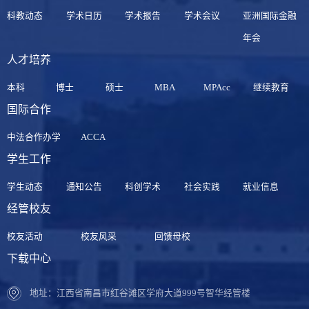
科教动态
学术日历
学术报告
学术会议
亚洲国际金融
年会
人才培养
本科
博士
硕士
MBA
MPAcc
继续教育
国际合作
中法合作办学
ACCA
学生工作
学生动态
通知公告
科创学术
社会实践
就业信息
经管校友
校友活动
校友风采
回馈母校
下载中心
地址：江西省南昌市红谷滩区学府大道999号智华经管楼