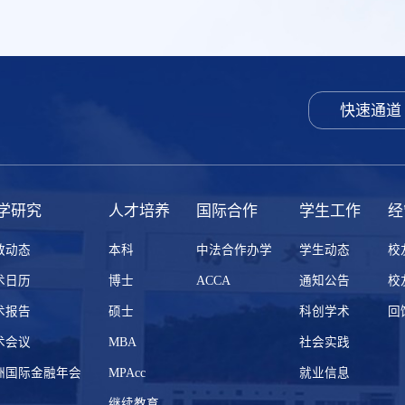
快速通道
学研究
人才培养
国际合作
学生工作
经
教动态
本科
中法合作办学
学生动态
校
术日历
博士
ACCA
通知公告
校
术报告
硕士
科创学术
回
术会议
MBA
社会实践
洲国际金融年会
MPAcc
就业信息
继续教育