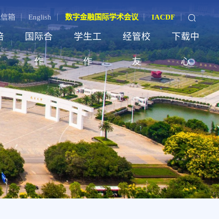
记信箱
English
数字金融国际学术会议
IACDF
培
国际合
学生工
经管校
下载中
作
作
友
心