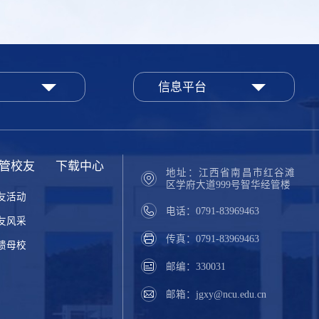
信息平台
管校友
下载中心
地址：江西省南昌市红谷滩
区学府大道999号智华经管楼
友活动
电话：0791-83969463
友风采
传真：0791-83969463
馈母校
邮编：330031
邮箱：jgxy@ncu.edu.cn