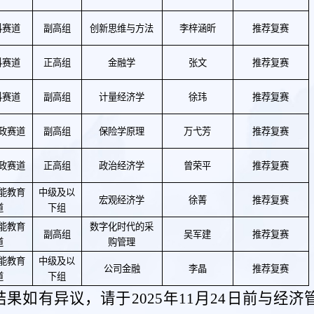
科赛道
副高组
创新思维与方法
李梓涵昕
推荐复赛
科赛道
正高组
金融学
张文
推荐复赛
科赛道
副高组
计量经济学
徐玮
推荐复赛
思政赛道
副高组
保险学原理
万弋芳
推荐复赛
思政赛道
正高组
政治经济学
曾荣平
推荐复赛
赋能教育
中级及以
宏观经济学
徐菁
推荐复赛
道
下组
赋能教育
数字化时代的采
副高组
吴军建
推荐复赛
道
购管理
赋能教育
中级及以
公司金融
李晶
推荐复赛
道
下组
结果如有异议，请于
2025年11
月
24
日前与
经济