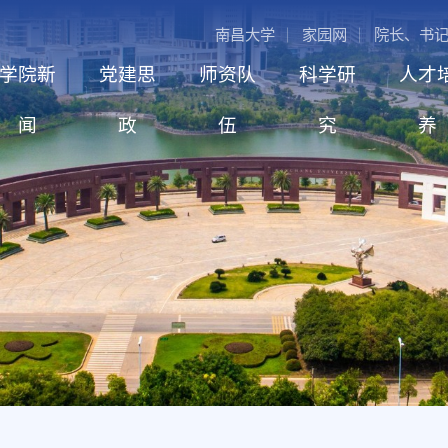
南昌大学
家园网
院长、书
学院新
党建思
师资队
科学研
人才
闻
政
伍
究
养