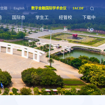
记信箱
English
数字金融国际学术会议
IACDF
培
国际合
学生工
经管校
下载中
作
作
友
心