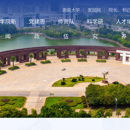
南昌大学
家园网
院长、书
学院新
党建思
师资队
科学研
人才
闻
政
伍
究
养