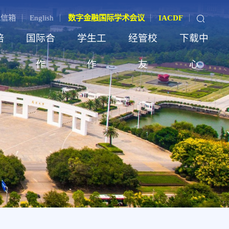
记信箱
English
数字金融国际学术会议
IACDF
培
国际合
学生工
经管校
下载中
作
作
友
心