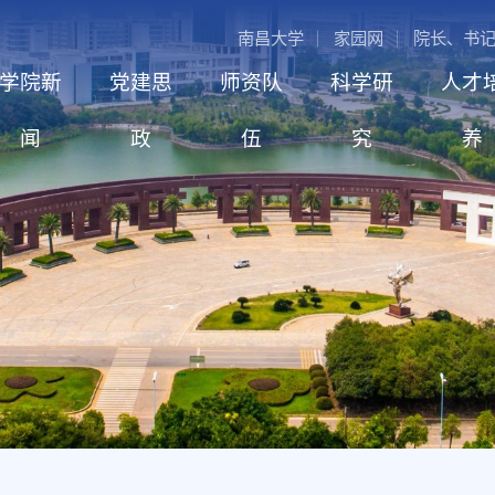
南昌大学
家园网
院长、书
学院新
党建思
师资队
科学研
人才
闻
政
伍
究
养