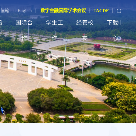
记信箱
English
数字金融国际学术会议
IACDF
培
国际合
学生工
经管校
下载中
作
作
友
心