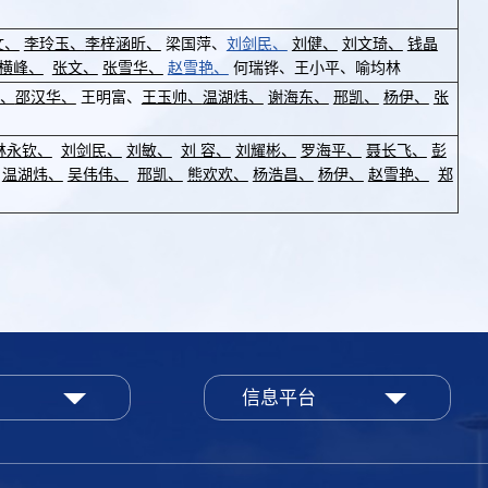
文、
李玲玉、
李梓涵昕、
梁国萍、
刘剑民、
刘健、
刘文琦、
钱晶
横峰、
张文、
张雪华、
赵雪艳、
何瑞铧、王小平、喻均林
、
邵汉华、
王明富、
王玉帅、
温湖炜、
谢海东、
邢凯、
杨伊、
张
林永钦、
刘剑民、
刘敏、
刘 容、
刘耀彬、
罗海平、
聂长飞、
彭
温湖炜、
吴伟伟、
邢凯、
熊欢欢、
杨浩昌、
杨伊、
赵雪艳、
郑
信息平台