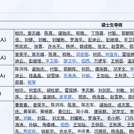
硕士生导师
柏
玲、
曾志雄
、
陈熹、
谌贻庆、
程皓、
丁玮蓉
、
付智、
郭朝晖
人）
资、
刘健、
刘敏、
刘耀彬、
罗海平、
彭迪云、
彭继增、
平卫
熊欢欢、
徐菁
、
许水平、
杨伊、
姚成胜、
张文、
赵雪艳、
郑
曾荣平、
曾志雄
、
陈熹、
程皓、
邓宏图
、
何筠、
何宜庆、
雷瑶
人）
迪云、
彭继增、
平卫英
、
邵汉华、
田西、
万建军
、
王俏茹
、
温
陈洪玮、
谌贻庆、
付智、
郭朝晖、
何筠、
康丽群、
况学文、
李
人)
迪云、
钱晶晶、
邱雪妹
、
苏海涛、
孙娟、
王加灿、
王秋莲、
周蓉
、
祝琴
柏
玲、
何宜庆、
胡杜妮、
雷瑶婷
、
李志鹏
、
刘剑民、
刘敏、
刘
）
莲、
王圣云、
温湖炜、
吴军建、
邢凯、
杨浩昌、
赵雪艳、
周
曹筱春、
曾荣平、
陈洪玮、
陈熹、
陈志军、
谌贻庆、
成志策、
庆、
黄茉
莉、黄细嘉、
黄亿红、
简小珠、
康丽群、
况学文、
李
健、
刘敏、
刘容、
刘文琦、
刘耀彬、
罗海平、
毛小明
、
门丹
）
海涛、
孙娟、
陶春峰、
田西
、
王加灿、
王俏茹、
王秋莲、
王
、
东、
熊欢欢、
徐新华、
许水平、
许庆勇
闫焕民、
杨浩昌、
杨