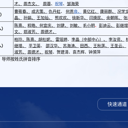
才、
周杰文、
周蓉
、
祝琴
、
邹海荣
曹筱春、
成志策、
仇丹虹
、
何恩
良、
黄亿红、
康丽群、
况学
人）
晶、
孙娟、
王加灿、
熊欢欢、
徐新华、
闫焕民、
余朝晖、
张
陈熹、
程皓、
何宜庆、
刘健、
刘敏、
毛小明
、
彭迪云、
彭继增
人）
文、
郑淑芳、
周德才、
柏玲、
陈熹、
胡杜妮、
雷瑶婷
、
李晶（中部中心）、
李汝资、
人）
继增、
平卫英
、
邵汉华、
苏海涛、
田西、
王秋莲、
王圣云、
淑芳、
周德才、
祝琴
、贺建清、袁杰辉、钟漪萍
师按姓氏拼音排序
快速通道