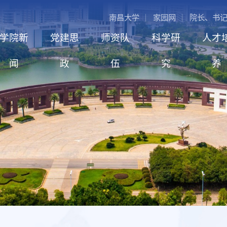
南昌大学
家园网
院长、书
学院新
党建思
师资队
科学研
人才
闻
政
伍
究
养