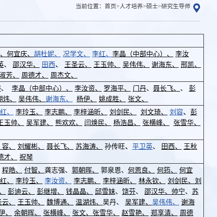
当前位置：
首页
>
人才培养
>
硕士
>
研究生导师
、
何宜庆、
胡杜妮、
况学文、
李红、
李晶（中部中心）、
李汝
、
英
、
邵汉华、
田西
王圣云、
王玉帅、
吴伟伟、
谢海东、
邢凯、
淑芳、
周德才、
周杰文、
婷
、
李晶（中部中心）、
李汝资、
罗海平、
门丹
、
聂长飞、
、
彭
湖炜、
吴伟伟、
谢海东、
杨伊、
姚成胜、
张文、
、
红、
李玲玉、
李志鹏、
李梓涵昕、
刘剑民、
刘文琦、
刘容
彭
王玉帅、
吴军建、
熊欢欢、
闫焕民、
杨浩昌、
张横峰、
张雪华、
、
 容、
刘耀彬、
聂长飞、
苏海涛、
孙传旺
平卫英
、
田西、
王秋
德才、
祝琴
程皓、
付智、
龚志强、
郭朝晖、
郭泉恩、
何恩良、
何筠、
何宜
红、
李玲玉、
李汝资、
李志鹏、
李梓涵昕、
林永钦、
刘剑民、
刘
、
彭迪云、
彭继增、
钱晶晶、
邱雪妹
、
饶芬
、
邵汉华、
帅宁
、
苏
圣云、
王玉帅、
魏博通、
温湖炜、
吴丹、
吴军建、
吴伟伟、
谢海
伊、
余朝晖、
张横峰、
张文、
张雪华、
赵雪艳、
郑享清、
周德