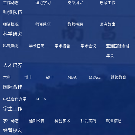
工作动态
理论学习
支部风采
思政工作
师资队伍
师资概况
师资队伍
教师招聘
师者故事
科学研究
科教动态
学术日历
学术报告
学术会议
亚洲国际金融
年会
人才培养
本科
博士
硕士
MBA
MPAcc
继续教育
国际合作
中法合作办学
ACCA
学生工作
学生动态
通知公告
科创学术
社会实践
就业信息
经管校友