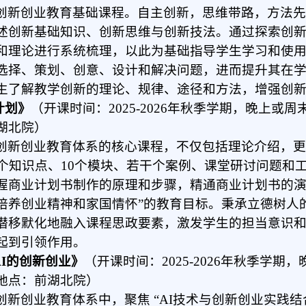
创新创业教育基础课程。自主创新，思维带路，方法
述创新基础知识、创新思维与创新技法。通过探索创
和理论进行系统梳理，以此为基础指导学生学习和使
选择、策划、创意、设计和解决问题，进而提升其在
生了解教学创新的理论、规律、途径和方法，增强创
计划》
（开课时间：2025-2
026
年秋季学期
，
晚上或周
湖北院）
创新创业教育体系的核心课程，不仅包括理论介绍，
0个知识点、10个模块、若干个案例、课堂研讨问题和
握商业计划书制作的原理和步骤，精通商业计划书的演
培养创业精神和家国情怀”的教育目标。秉承立德树人
潜移默化地融入课程思政要素，激发学生的担当意识
起到引领作用。
AI的创新创业》
（开课时间：2025-2
02
6年
秋
季学期
，
地点：前湖北院）
创新创业教育体系中，聚焦 “AI技术与创新创业实践结