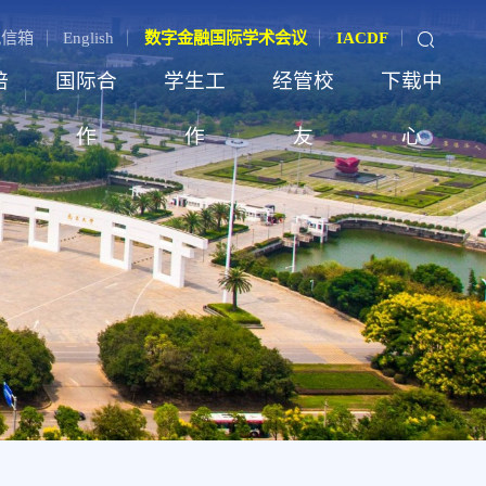
记信箱
English
数字金融国际学术会议
IACDF
培
国际合
学生工
经管校
下载中
作
作
友
心