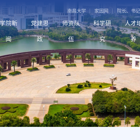
南昌大学
家园网
院长、书
学院新
党建思
师资队
科学研
人才
闻
政
伍
究
养