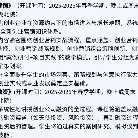
营销》
（开课时间：2025-2
02
6年春季学期
，
晚上或周
湖北院）
焦创业企业在资源约束下的市场进入与增长难题，系统
的全新创业营销知识体系。
内容紧密围绕创业营销实战流程，重点涵盖：创业营
略选择、创业营销战略规划、创业营销组合策略创新、
用“案例研讨+项目实践”的教学模式，引导学生分组
销策划案。
在全面提升学生的市场洞察、策略规划与创意执行能
创业实践或职业发展奠定坚实基础。
融资》
(开课时间：2
025-2026
年春季学期，晚上或周末
北院)
系统性地讲授创业公司融资的全过程。课程将涵盖从
的融资渠道（如天使投资、风险投资），再到融资过
融资后的管理。学生将通过真实的案例研究、模拟谈
技能。