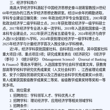
三、经济学科简介
南昌大学经济学科源起于中国经济思想史泰斗胡寄窗教授20世纪
60年代创办的江西大学经济思想史教研室。经过60余年的精勤进取，
学科专业建设日臻完善：1980 年政治经济学专业恢复招生，2003年获
批政治经济学二级学科硕士点，2011年获批理论经济学一级学科硕士
点，2017年经济学专业进入省一流学科，2019年入选首批国家级一流
本科专业建设点，2022年获评江西省五星级专业，2024年经济与商学
入选ESI全球前1%学科，2024年获批理论经济学一级学科博士点，
2025年经济学与计量经济学首次入围全球QS学科榜单。
近5年，经济学科获批国家社科、自科项目20余项，其中国家社科
重大项目1项、重点项目3项；研究成果发表在《经济研究》《经济学
（季刊）》《统计研究》《Management Science》《Journal of Banking
& Finance》等高水平期刊，入选国家哲学社会科学成果文库，获教育
部高等学校科学研究优秀成果奖（人文社会科学）、江西省理论成果
奖、安子介国际贸易研究奖以及江西省社会科学优秀成果奖10余项；
育人成果获国家级教学成果奖二等奖、省级教学成果奖特等奖和一等
奖多项。
四、岗位需求
1. 招聘岗位：学科领军人才、学科优秀人才
2. 招聘学科：理论经济学、应用经济学等相关领域学科
3. 招聘条件：