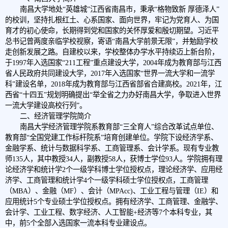
南昌大学地处“英雄城”江西省南昌市，秉承“格物致新 厚德泽人”
的校训，坚持扎根红土、心系国家、面向世界，牢记为党育人、为国
育才的初心使命，长期得到党和国家的关怀厚爱和殷切期望。习近平
总书记曾两度亲临学校视察，寄语“南昌大学前景无限”，并勉励学校
走创新发展之路。自建校以来，学校整体办学水平持续迈上新台阶，
于1997年入选国家“211工程”重点建设大学，2004年成为教育部与江西
省人民政府共同建设大学，2017年入选国家“世界一流大学和一流学
科”建设名单，2018年成为教育部与江西省部省合建高校。2021年，江
西省“十四五”规划明确提出“举全省之力办好南昌大学，争取进入世界
一流大学建设高校行列”。
二、经济管理学院简介
南昌大学经济管理学院系教育部“三全育人”综合改革试点单位、
教育部“全国党建工作标杆院系”培育创建单位。学院下设经济学系、
金融学系、统计与数据科学系、工商管理系、会计学系。现有专业教
师135人，其中教授34人，副教授58人，获博士学位93人。学院拥有理
论经济学和统计学2个一级学科博士学位授权点，理论经济学、应用经
济学、工商管理和统计学4个一级学科硕士学位授权点，工商管理
（MBA）、金融（MF）、会计（MPAcc)、工业工程与管理（IE）和
应用统计5个专业硕士学位授权点。拥有经济学、工商管理、金融学、
会计学、工业工程、数字经济、人工智能+经济等7个本科专业，其
中，前5个全部入选国家一流本科专业建设点。