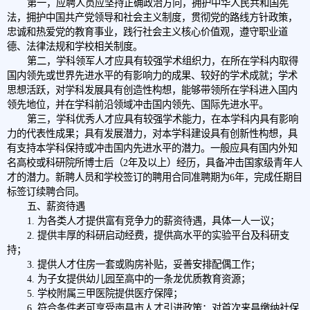
第一，应聘人员应坚持正确政治方向，拥护中华人民共和国宪
法，拥护中国共产党领导和社会主义制度，贯彻党的路线方针政策，
忠诚和热爱党的教育事业，践行社会主义核心价值观，遵守职业道
德、法律法规和学校相关制度。
第二，学科领军人才应具有较强学术组织力，在所在学科内取得
国内领先或世界先进水平的有影响力的成果、较好的学术成就；学术
思想活跃，对学科发展具有创造性构想，能够带领所在学科进入国内
领先地位，并在学科前沿领域冲击国内领先、国际先进水平。
第三，学科优秀人才应具有较强学术能力，在本学科内具有影响
力的代表性成果；具有发展潜力，对本学科建设具有创新性构想，具
有支持本学科保持或冲击国内先进水平的潜力。一般应具有国内外知
名高校或科研院所博士后（2年及以上）经历，具备冲击国家级青年人
才的潜力。新聘人员和学校签订的聘用合同准聘期为6年，完成任期目
标签订续聘合同。
五、薪资待遇
1. 为各类人才提供富有竞争力的薪资待遇，具体一人一议；
2. 提供丰厚的科研启动经费，提供高水平的实验平台及科研支
持；
3. 提供人才住房一套或购房补贴，妥善安排配偶工作；
4. 为子女提供幼儿园至高中的一条龙优质教育资源；
5. 学校附属三甲医院提供医疗保障；
6. 符合条件者可享受南昌市人才引进政策：对首次来昌缴纳社保