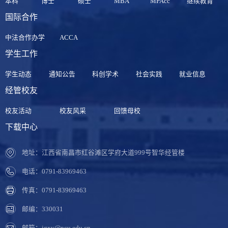
本科
博士
硕士
MBA
MPAcc
继续教育
国际合作
中法合作办学
ACCA
学生工作
学生动态
通知公告
科创学术
社会实践
就业信息
经管校友
校友活动
校友风采
回馈母校
下载中心
地址：江西省南昌市红谷滩区学府大道999号智华经管楼
电话：0791-83969463
传真：0791-83969463
邮编：330031
邮箱：jgxy@ncu.edu.cn