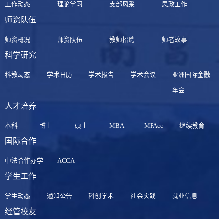
工作动态
理论学习
支部风采
思政工作
师资队伍
师资概况
师资队伍
教师招聘
师者故事
科学研究
科教动态
学术日历
学术报告
学术会议
亚洲国际金融
年会
人才培养
本科
博士
硕士
MBA
MPAcc
继续教育
国际合作
中法合作办学
ACCA
学生工作
学生动态
通知公告
科创学术
社会实践
就业信息
经管校友