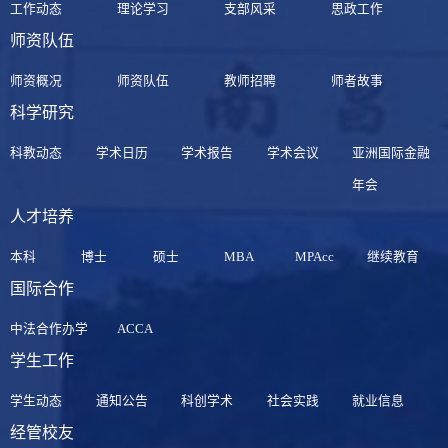
工作动态
理论学习
支部风采
思政工作
师资队伍
师资概况
师资队伍
教师招聘
师者故事
科学研究
科教动态
学术日历
学术报告
学术会议
亚洲国际金融
年会
人才培养
本科
博士
硕士
MBA
MPAcc
继续教育
国际合作
中法合作办学
ACCA
学生工作
学生动态
通知公告
科创学术
社会实践
就业信息
经管校友