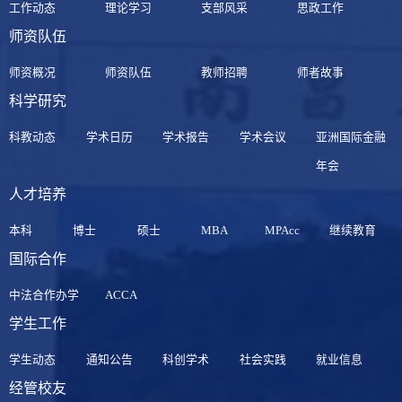
工作动态
理论学习
支部风采
思政工作
师资队伍
师资概况
师资队伍
教师招聘
师者故事
科学研究
科教动态
学术日历
学术报告
学术会议
亚洲国际金融
年会
人才培养
本科
博士
硕士
MBA
MPAcc
继续教育
国际合作
中法合作办学
ACCA
学生工作
学生动态
通知公告
科创学术
社会实践
就业信息
经管校友