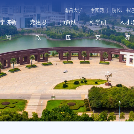
南昌大学
家园网
院长、书
学院新
党建思
师资队
科学研
人才
闻
政
伍
究
养