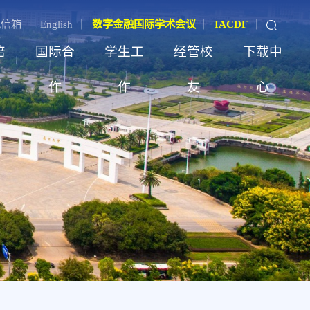
记信箱
English
数字金融国际学术会议
IACDF
培
国际合
学生工
经管校
下载中
作
作
友
心