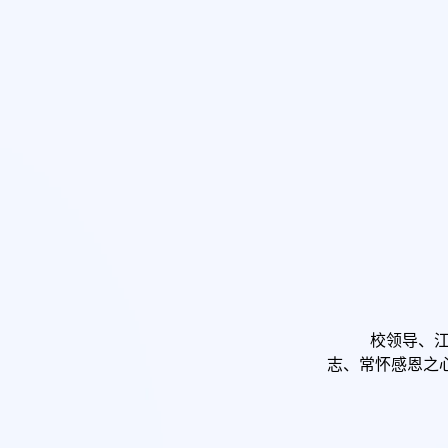
校领导、
志、常怀感恩之