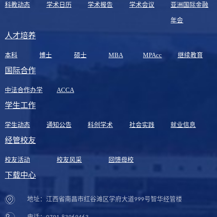
科教动态
学术日历
学术报告
学术会议
亚洲国际金融
年会
人才培养
本科
博士
硕士
MBA
MPAcc
继续教育
国际合作
中法合作办学
ACCA
学生工作
学生动态
通知公告
科创学术
社会实践
就业信息
经管校友
校友活动
校友风采
回馈母校
下载中心
地址：江西省南昌市红谷滩区学府大道999号智华经管楼