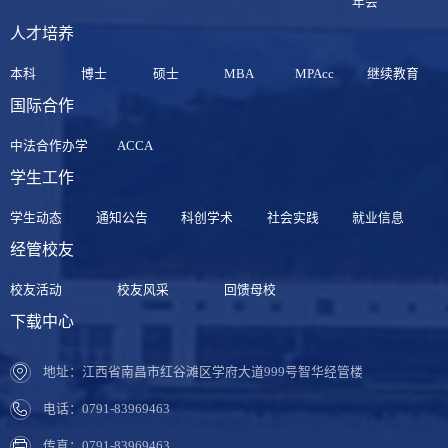
年会
人才培养
本科
博士
硕士
MBA
MPAcc
继续教育
国际合作
中法合作办学
ACCA
学生工作
学生动态
通知公告
科创学术
社会实践
就业信息
经管校友
校友活动
校友风采
回馈母校
下载中心
地址：江西省南昌市红谷滩区学府大道999号智华经管楼
电话：0791-83969463
传真：0791-83969463