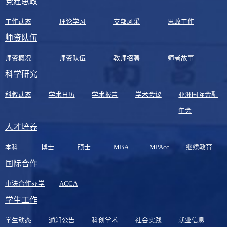
党建思政
工作动态
理论学习
支部风采
思政工作
师资队伍
师资概况
师资队伍
教师招聘
师者故事
科学研究
科教动态
学术日历
学术报告
学术会议
亚洲国际金融
年会
人才培养
本科
博士
硕士
MBA
MPAcc
继续教育
国际合作
中法合作办学
ACCA
学生工作
学生动态
通知公告
科创学术
社会实践
就业信息