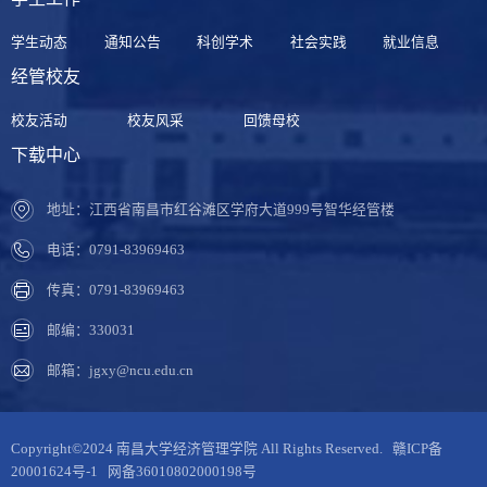
学生动态
通知公告
科创学术
社会实践
就业信息
经管校友
校友活动
校友风采
回馈母校
下载中心
地址：江西省南昌市红谷滩区学府大道999号智华经管楼
电话：0791-83969463
传真：0791-83969463
邮编：330031
邮箱：jgxy@ncu.edu.cn
Copyright©2024 南昌大学经济管理学院 All Rights Reserved.
赣ICP备
20001624号-1
网备36010802000198号