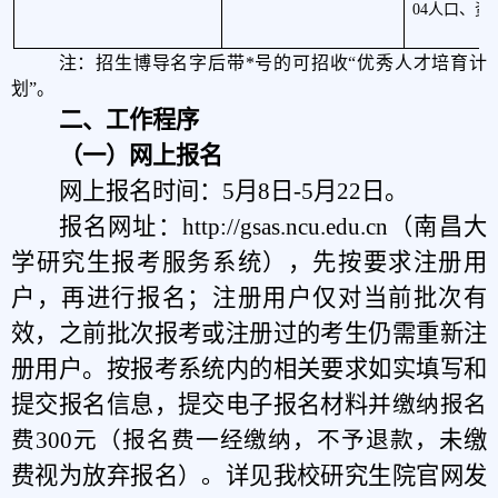
04人口、
注：招生博导名字后带*号的可招收“优秀人才培育计
划”。
二、工作程序
（一）网上报名
网上报名时间：
5
月
8
日-
5
月
22
日。
报名网址：http://gsas.ncu.edu.cn（南昌大
学研究生报考服务系统），先按要求注册用
户，再进行报名；注册用户仅对当前批次有
效，之前批次报考或注册过的考生仍需重新注
册用户。按报考系统内的相关要求如实填写和
提交报名信息，提交电子报名材料
并缴纳报名
未缴
费300元（报名费一经缴纳，不予退款
，
费视为放弃报名
详见我校研究生院官网发
）。