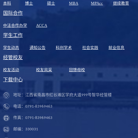
本科
博士
硕士
MBA
MPAcc
继续教育
国际合作
中法合作办学
ACCA
学生工作
学生动态
通知公告
科创学术
社会实践
就业信息
经管校友
校友活动
校友风采
回馈母校
下载中心
地址：江西省南昌市红谷滩区学府大道999号智华经管楼
电话：0791-83969463
传真：0791-83969463
邮编：330031