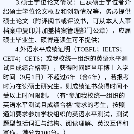
3.硕士学位论文情况：已获硕士学位者介
绍硕士学位论文概要和创新情况等，
务必
提供
从本人人事
硕士论文（附评阅书或评议书
，可
档案中复印并加盖档案管理部门公章
），应届
硕士毕业生
、硕博连读生可不提供
；
4.外语水平成绩证明（TOEFL；IELTS；
CET4；CET6；或我校统一组织的英语水平测
试且成绩合格等）
，
获得时间距
当年博士入学
时间（9月1日）不超过6年（含6年），若报考
时为在读硕士研究生，则成绩证书获得时间不
受以上时间限制
。（有“参加我校统一组织的
英语水平测试且成绩合格”需求的考生，按照
通知要求参加学校组织的英语水平测试，测试
题型包括词汇与结构、阅读理解、英汉互译和
写作，满分为100分。）