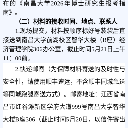
布的《南昌大学2026年博士研究生报考指
南》。
（二）材料的接收时间、地点、联系人
1.现场提交，材料按顺序标好号装袋后直
接送到南昌大学前湖校区智华大楼（B座）经
济管理学院306办公室，截止时间
5
月
21
日
上午
11
：00前。
2.快递邮寄（为保障材料寄送的及时性与
安全性，请使用顺丰速运，不含顺丰同城急送
等同城跑腿寄送方式）。邮寄地址：江西省南
昌市红谷滩新区学府大道999号南昌大学智华
大楼B座306（截止时间
5
月
20
日，以信件寄出