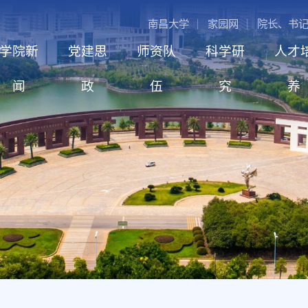
南昌大学
家园网
院长、书
学院新
党建思
师资队
科学研
人才
闻
政
伍
究
养