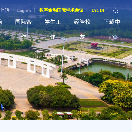
记信箱
English
数字金融国际学术会议
IACDF
培
国际合
学生工
经管校
下载中
作
作
友
心