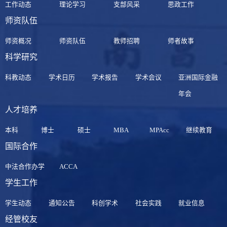
工作动态
理论学习
支部风采
思政工作
师资队伍
师资概况
师资队伍
教师招聘
师者故事
科学研究
科教动态
学术日历
学术报告
学术会议
亚洲国际金融
年会
人才培养
本科
博士
硕士
MBA
MPAcc
继续教育
国际合作
中法合作办学
ACCA
学生工作
学生动态
通知公告
科创学术
社会实践
就业信息
经管校友