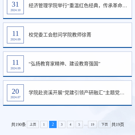
31
经济管理学院举行“重温红色经典，传承革命精神”观影活动
2024.10
11
校党委工会慰问学院教师徐菁
2024.09
11
“弘扬教育家精神、建设教育强国”
2024.09
20
学院赴资溪开展“党建引领产研融汇”主题党日活动
2024.07
...
2
共190条
共19页
上页
1
3
4
5
19
下页