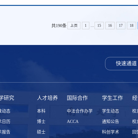
...
共190条
上页
1
15
16
17
18
快速通道
学研究
人才培养
国际合作
学生工作
经
教动态
本科
中法合作办学
学生动态
校
术日历
博士
ACCA
通知公告
校
术报告
硕士
科创学术
回