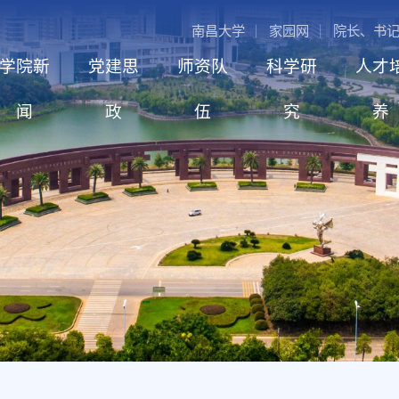
南昌大学
家园网
院长、书
学院新
党建思
师资队
科学研
人才
闻
政
伍
究
养