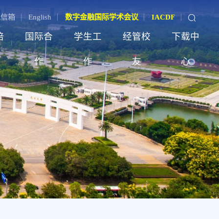
记信箱
English
数字金融国际学术会议
IACDF
培
国际合
学生工
经管校
下载中
作
作
友
心