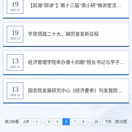
19
【前湖“研讲”】第十三届“南小研”微讲堂活动（第二十五期）于经济管理学院顺利举行
2022.12
19
学思悟践二十大，踔厉奋发新征程
2022.12
13
经济管理学院举办第十四期“院长书记与学子面对面”座谈会
2022.12
13
国务院发展研究中心《经济要参》刊发我院研究成果
2022.12
...
...
6
共190条
共19页
上页
1
4
5
7
8
19
下页