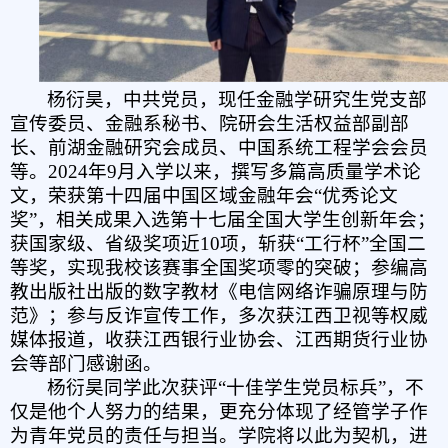
杨衍昊，中共党员，现任金融学
研究生
党支部
宣传委员、金融系秘书、
院研会
生活权益部副部
长、前湖金融研究会成员、中国系统工程学会会员
等。2024年9月入学以来，撰写多篇高质量学术论
文，荣获第十四届中国区域金融年会“优秀论文
奖”
，
相关成果入选第十七届全国大学生创新年会；
获国家级、省级奖项近10项，斩获“工行杯”全国二
等奖，实现我校该赛事
全国
奖项零的突破；参编高
教出版社出版的数字教材《电信网络诈骗原理与防
范》；参与反诈宣传工作，多次获江西卫视等权威
媒体报道，收获江西银行业协会、江西期货行业协
会等部门感谢函。
杨衍昊同学此次获评“十佳学生党员标兵”，不
仅是他个人努力的结果，更充分体现了经管学子作
为青年党员的责任与担当。学院将以此为契机，进